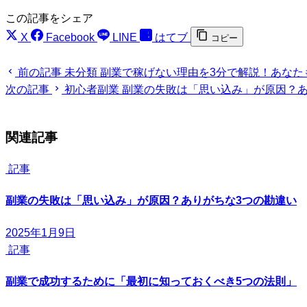
この記事をシェア
X
Facebook
LINE
はてブ
コピー
前の記事
未分類
副業で稼げない理由を3分で解説！あなた
次の記事
初心者副業
副業の失敗は「思い込み」が原因？あ
関連記事
記事
副業の失敗は「思い込み」が原因？ありがちな3つの勘違い
2025年1月9日
記事
副業で成功するために「最初に知っておくべき5つの法則」